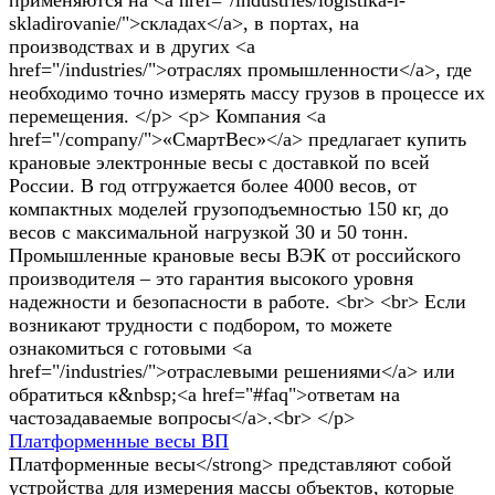
skladirovanie/">складах</a>, в портах, на
производствах и в других <a
href="/industries/">отраслях промышленности</a>, где
необходимо точно измерять массу грузов в процессе их
перемещения. </p> <p> Компания <a
href="/company/">«СмартВес»</a> предлагает купить
крановые электронные весы с доставкой по всей
России. В год отгружается более 4000 весов, от
компактных моделей грузоподъемностью 150 кг, до
весов с максимальной нагрузкой 30 и 50 тонн.
Промышленные крановые весы ВЭК от российского
производителя – это гарантия высокого уровня
надежности и безопасности в работе. <br> <br> Если
возникают трудности с подбором, то можете
ознакомиться с готовыми <a
href="/industries/">отраслевыми решениями</a> или
обратиться к&nbsp;<a href="#faq">ответам на
частозадаваемые вопросы</a>.<br> </p>
Платформенные весы ВП
Платформенные весы</strong> представляют собой
устройства для измерения массы объектов, которые