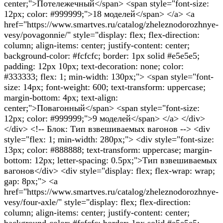
center;">Потележечный</span> <span style="font-size:
12px; color: #999999;">18 моделей</span> </a> <a
href="https://www.smartves.ru/catalog/zheleznodorozhnye-
vesy/povagonnie/" style="display: flex; flex-direction:
column; align-items: center; justify-content: center;
background-color: #fcfcfc; border: 1px solid #e5e5e5;
padding: 12px 10px; text-decoration: none; color:
#333333; flex: 1; min-width: 130px;"> <span style="font-
size: 14px; font-weight: 600; text-transform: uppercase;
margin-bottom: 4px; text-align:
center;">Повагонный</span> <span style="font-size:
12px; color: #999999;">9 моделей</span> </a> </div>
</div> <!-- Блок: Тип взвешиваемых вагонов --> <div
style="flex: 1; min-width: 280px;"> <div style="font-size:
13px; color: #888888; text-transform: uppercase; margin-
bottom: 12px; letter-spacing: 0.5px;">Тип взвешиваемых
вагонов</div> <div style="display: flex; flex-wrap: wrap;
gap: 8px;"> <a
href="https://www.smartves.ru/catalog/zheleznodorozhnye-
vesy/four-axle/" style="display: flex; flex-direction:
column; align-items: center; justify-content: center;
background-color: #fcfcfc; border: 1px solid #e5e5e5;