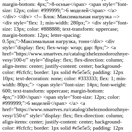
margin-bottom: 4px;">8-осные</span> <span style="font-
size: 12px; color: #999999;">6 моделей</span> </a>
</div> </div> <!-- Блок: Максимальная нагрузка -->
<div style="flex: 1; min-width: 280px;"> <div style="font-
size: 13px; color: #888888; text-transform: uppercase;
margin-bottom: 12px; letter-spacing:
0.5px;">Максимальная нагрузка, тонн</div> <div
style="display: flex; flex-wrap: wrap; gap: 8px;"> <a
href="https://www.smartves.ru/catalog/zheleznodorozhnye-
vesy/100-t/" style="display: flex; flex-direction: column;
align-items: center; justify-content: center; background-
color: #fcfcfc; border: 1px solid #e5e5e5; padding: 12px
10px; text-decoration: none; color: #333333; flex: 1; min-
width: 80px;"> <span style="font-size: 14px; font-weight:
600; text-transform: uppercase; margin-bottom:
4px;">100</span> <span style="font-size: 12px; color:
#999999;">6 моделей</span> </a> <a
href="https://www.smartves.ru/catalog/zheleznodorozhnye-
vesy/150-t/" style="display: flex; flex-direction: column;
align-items: center; justify-content: center; background-
color: #fcfcfc; border: 1px solid #e5e5e5; padding: 12px