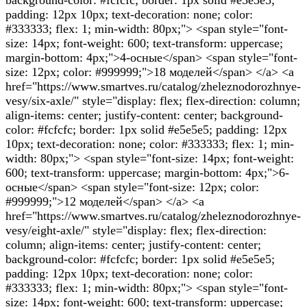
padding: 12px 10px; text-decoration: none; color:
#333333; flex: 1; min-width: 80px;"> <span style="font-
size: 14px; font-weight: 600; text-transform: uppercase;
margin-bottom: 4px;">4-осные</span> <span style="font-
size: 12px; color: #999999;">18 моделей</span> </a> <a
href="https://www.smartves.ru/catalog/zheleznodorozhnye-
vesy/six-axle/" style="display: flex; flex-direction: column;
align-items: center; justify-content: center; background-
color: #fcfcfc; border: 1px solid #e5e5e5; padding: 12px
10px; text-decoration: none; color: #333333; flex: 1; min-
width: 80px;"> <span style="font-size: 14px; font-weight:
600; text-transform: uppercase; margin-bottom: 4px;">6-
осные</span> <span style="font-size: 12px; color:
#999999;">12 моделей</span> </a> <a
href="https://www.smartves.ru/catalog/zheleznodorozhnye-
vesy/eight-axle/" style="display: flex; flex-direction:
column; align-items: center; justify-content: center;
background-color: #fcfcfc; border: 1px solid #e5e5e5;
padding: 12px 10px; text-decoration: none; color:
#333333; flex: 1; min-width: 80px;"> <span style="font-
size: 14px; font-weight: 600; text-transform: uppercase;