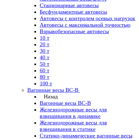
Стационарные автовесы
Бесфундаментные автовесы
Автовесы с контролем осевых нагрузок
Автовесы с максимальной точностью
Взрывобезопасные автовесы
10 т
20 т
30 т
40 т
50 т
60 т
80 т
100 т
Вагонные весы ВС-В
Назад
Вагонные весы ВС-В
Железнодорожные весы для
взвешивания в динамике
Железнодорожные весы для
взвешивания в статике
Статико-динамические вагонные весы