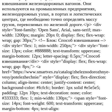
взвешивания железнодорожных вагонов. Они
используются на промышленных предприятиях,
железнодорожных узлах, в портах и логистических
центрах, где необходимо точно определять массу
грузов, перевозимых по железной дороге.</p> <div
style="font-family: 'Open Sans', Arial, sans-serif; max-
width: 1200px; margin: 20px 0; display: flex; flex-wrap:
wrap; gap: 30px;"> <!-- Блок: Способ взвешивания -->
<div style="flex: 1; min-width: 250px;"> <div style="font-
size: 13px; color: #888888; text-transform: uppercase;
margin-bottom: 12px; letter-spacing: 0.5px;">Способ
взвешивания</div> <div style="display: flex; flex-wrap:
wrap; gap: 8px;"> <a
href="https://www.smartves.ru/catalog/zheleznodorozhnye-
vesy/potelezhechnie/" style="display: flex; flex-direction:
column; align-items: center; justify-content: center;
background-color: #fcfcfc; border: 1px solid #e5e5e5;
padding: 12px 10px; text-decoration: none; color:
#333333; flex: 1; min-width: 130px;"> <span style="font-
size: 14px; font-weight: 600; text-transform: uppercase;
margin-bottom: 4px; text-align: