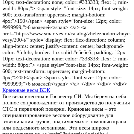
10px; text-decoration: none; color: #333333; flex: 1; min-
width: 80px;"> <span style="font-size: 14px; font-weight:
600; text-transform: uppercase; margin-bottom:
4px;">150</span> <span style="font-size: 12px; color:
#999999;">6 моделей</span> </a> <a
href="https://www.smartves.ru/catalog/zheleznodorozhnye-
vesy/200-t/" style="display: flex; flex-direction: column;
align-items: center; justify-content: center; background-
color: #fcfcfc; border: 1px solid #e5e5e5; padding: 12px
10px; text-decoration: none; color: #333333; flex: 1; min-
width: 80px;"> <span style="font-size: 14px; font-weight:
600; text-transform: uppercase; margin-bottom:
4px;">200</span> <span style="font-size: 12px; color:
#999999;">6 моделей</span> </a> </div> </div> </div>
Крановые весы ВЭК
Все весы внесены в Госреестр СИ. Мы берем на себя
полное сопровождение: от производства до получения
СТС и первичной поверки. Крановые весы – это
специализированное весовое оборудование для
взвешивания грузов, поднимаемых с помощью крана
или подъемного механизма. Эти весы широко
применяются на <a href="/industries/logistika-i-