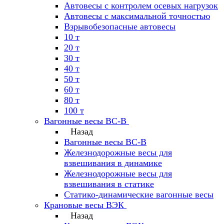
Автовесы с контролем осевых нагрузок
Автовесы с максимальной точностью
Взрывобезопасные автовесы
10 т
20 т
30 т
40 т
50 т
60 т
80 т
100 т
Вагонные весы ВС-В
Назад
Вагонные весы ВС-В
Железнодорожные весы для
взвешивания в динамике
Железнодорожные весы для
взвешивания в статике
Статико-динамические вагонные весы
Крановые весы ВЭК
Назад