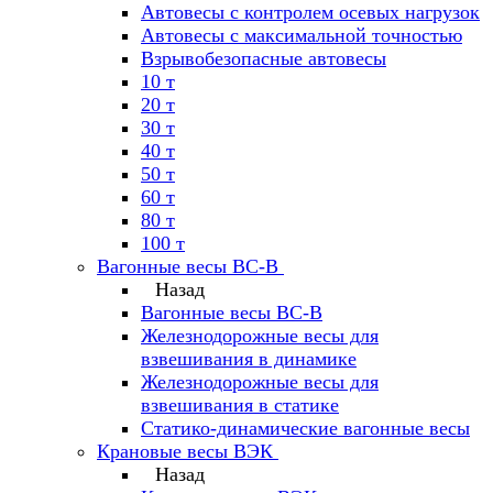
Автовесы с контролем осевых нагрузок
Автовесы с максимальной точностью
Взрывобезопасные автовесы
10 т
20 т
30 т
40 т
50 т
60 т
80 т
100 т
Вагонные весы ВС-В
Назад
Вагонные весы ВС-В
Железнодорожные весы для
взвешивания в динамике
Железнодорожные весы для
взвешивания в статике
Статико-динамические вагонные весы
Крановые весы ВЭК
Назад