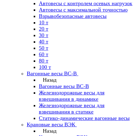
Автовесы с контролем осевых нагрузок
Автовесы с максимальной точностью
Взрывобезопасные автовесы
10 т
20 т
30 т
40 т
50 т
60 т
80 т
100 т
Вагонные весы ВС-В
Назад
Вагонные весы ВС-В
Железнодорожные весы для
взвешивания в динамике
Железнодорожные весы для
взвешивания в статике
Статико-динамические вагонные весы
Крановые весы ВЭК
Назад