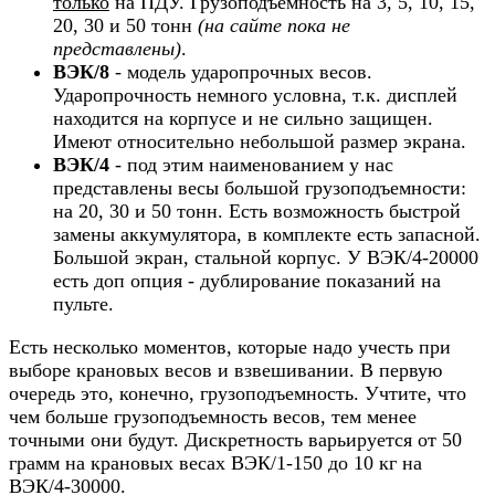
только
на ПДУ. Грузоподъемность на 3, 5, 10, 15,
20, 30 и 50 тонн
(на сайте пока не
представлены)
.
ВЭК/8
- модель ударопрочных весов.
Ударопрочность немного условна, т.к. дисплей
находится на корпусе и не сильно защищен.
Имеют относительно небольшой размер экрана.
ВЭК/4
- под этим наименованием у нас
представлены весы большой грузоподъемности:
на 20, 30 и 50 тонн. Есть возможность быстрой
замены аккумулятора, в комплекте есть запасной.
Большой экран, стальной корпус. У ВЭК/4-20000
есть доп опция - дублирование показаний на
пульте.
Есть несколько моментов, которые надо учесть при
выборе крановых весов и взвешивании. В первую
очередь это, конечно, грузоподъемность. Учтите, что
чем больше грузоподъемность весов, тем менее
точными они будут. Дискретность варьируется от 50
грамм на крановых весах ВЭК/1-150 до 10 кг на
ВЭК/4-30000.