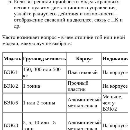
Если вы решили приобрести модель крановых
весов с пультом дистанционного управления,
узнайте радиус его действия и возможности –
отображение сведений на дисплее, связь с ПК и
др.
Часто возникает вопрос - в чем отличие той или иной
модели, какую лучше выбрать.
Модель
Грузоподъемность
Корпус
Индикация
150, 300 или 500
ВЭК/1
Пластиковый
На корпусе
кг
Прочный
ВЭК/2
1 тонна
На корпусе
пластик
Меньше,
Алюминиевый
ВЭК/6
1 или 2 тонны
чем у
металл сплав
ВЭК/2
3, 5, 10 или 15
Алюминиевый
ВЭК/3
На корпусе
тонн
металл сплав