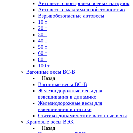
Автовесы с контролем осевых нагрузок
Автовесы с максимальной точностью
Взрывобезопасные автовесы
10 т
20 т
30 т
40 т
50 т
60 т
80 т
100 т
Вагонные весы ВС-В
Назад
Вагонные весы ВС-В
Железнодорожные весы для
взвешивания в динамике
Железнодорожные весы для
взвешивания в статике
Статико-динамические вагонные весы
Крановые весы ВЭК
Назад