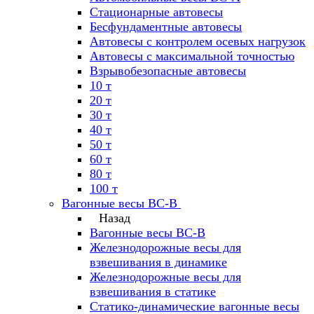
Стационарные автовесы
Бесфундаментные автовесы
Автовесы с контролем осевых нагрузок
Автовесы с максимальной точностью
Взрывобезопасные автовесы
10 т
20 т
30 т
40 т
50 т
60 т
80 т
100 т
Вагонные весы ВС-В
Назад
Вагонные весы ВС-В
Железнодорожные весы для
взвешивания в динамике
Железнодорожные весы для
взвешивания в статике
Статико-динамические вагонные весы