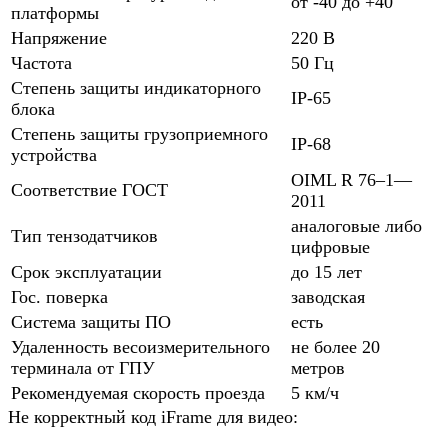
от -40 до +40
платформы
Напряжение
220 В
Частота
50 Гц
Степень защиты индикаторного
IP-65
блока
Степень защиты грузоприемного
IP-68
устройства
OIML R 76–1—
Соответствие ГОСТ
2011
аналоговые либо
Тип тензодатчиков
цифровые
Срок эксплуатации
до 15 лет
Гос. поверка
заводская
Система защиты ПО
есть
Удаленность весоизмерительного
не более 20
терминала от ГПУ
метров
Рекомендуемая скорость проезда
5 км/ч
Не корректный код iFrame для видео: