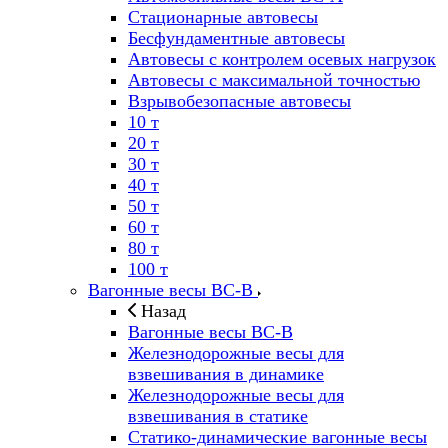
Стационарные автовесы
Бесфундаментные автовесы
Автовесы с контролем осевых нагрузок
Автовесы с максимальной точностью
Взрывобезопасные автовесы
10 т
20 т
30 т
40 т
50 т
60 т
80 т
100 т
Вагонные весы ВС-В
Назад
Вагонные весы ВС-В
Железнодорожные весы для
взвешивания в динамике
Железнодорожные весы для
взвешивания в статике
Статико-динамические вагонные весы