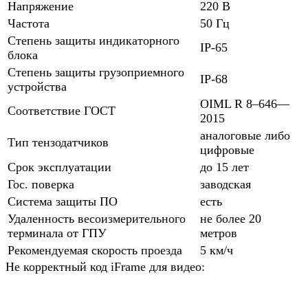
Напряжение
220 В
Частота
50 Гц
Степень защиты индикаторного
IP-65
блока
Степень защиты грузоприемного
IP-68
устройства
OIML R 8–646—
Соответствие ГОСТ
2015
аналоговые либо
Тип тензодатчиков
цифровые
Срок эксплуатации
до 15 лет
Гос. поверка
заводская
Система защиты ПО
есть
Удаленность весоизмерительного
не более 20
терминала от ГПУ
метров
Рекомендуемая скорость проезда
5 км/ч
Не корректный код iFrame для видео: