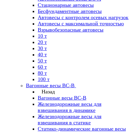
Стационарные автовесы
Бесфундаментные автовесы
Автовесы с контролем осевых нагрузок
Автовесы с максимальной точностью
Взрывобезопасные автовесы
10 т
20 т
30 т
40 т
50 т
60 т
80 т
100 т
Вагонные весы ВС-В
Назад
Вагонные весы ВС-В
Железнодорожные весы для
взвешивания в динамике
Железнодорожные весы для
взвешивания в статике
Статико-динамические вагонные весы