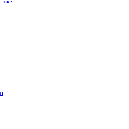
атике
ВП