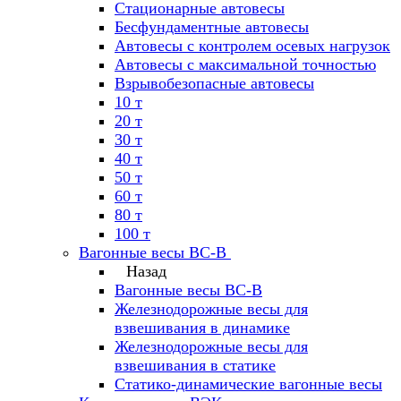
Стационарные автовесы
Бесфундаментные автовесы
Автовесы с контролем осевых нагрузок
Автовесы с максимальной точностью
Взрывобезопасные автовесы
10 т
20 т
30 т
40 т
50 т
60 т
80 т
100 т
Вагонные весы ВС-В
Назад
Вагонные весы ВС-В
Железнодорожные весы для
взвешивания в динамике
Железнодорожные весы для
взвешивания в статике
Статико-динамические вагонные весы