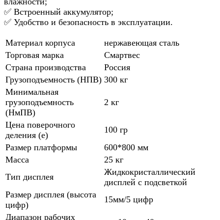
влажности;
✅ Встроенный аккумулятор;
✅ Удобство и безопасность в эксплуатации.
Материал корпуса
нержавеющая сталь
Торговая марка
Смартвес
Страна производства
Россия
Грузоподъемность (НПВ)
300 кг
Минимальная
грузоподъемность
2 кг
(НмПВ)
Цена поверочного
100 гр
деления (е)
Размер платформы
600*800 мм
Масса
25 кг
Жидкокристаллический
Тип дисплея
дисплей с подсветкой
Размер дисплея (высота
15мм/5 цифр
цифр)
Диапазон рабочих