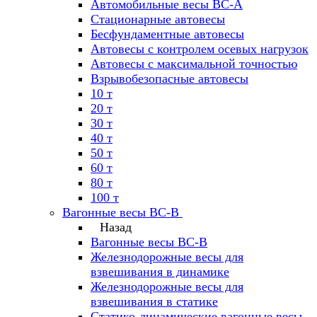
Автомобильные весы ВС-А
Стационарные автовесы
Бесфундаментные автовесы
Автовесы с контролем осевых нагрузок
Автовесы с максимальной точностью
Взрывобезопасные автовесы
10 т
20 т
30 т
40 т
50 т
60 т
80 т
100 т
Вагонные весы ВС-В
Назад
Вагонные весы ВС-В
Железнодорожные весы для
взвешивания в динамике
Железнодорожные весы для
взвешивания в статике
Статико-динамические вагонные весы